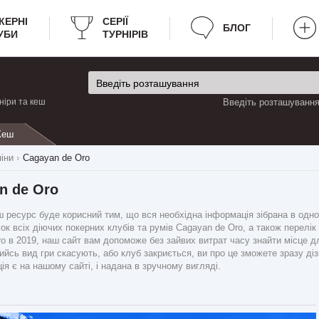
КЕРНІ
CЕРІЇ
БЛОГ
УБИ
ТУРНІРІВ
ніри та кеш
Введіть розташування 
Кеш
піни
Cagayan de Oro
n de Oro
ресурс буде корисний тим, що вся необхідна інформація зібрана в одному
ок всіх діючих покерних клубів та румів Cagayan de Oro, а також перелік в
ro в 2019, наш сайт вам допоможе без зайвих витрат часу знайти місце д
йсь вид гри скасують, або клуб закриється, ви про це зможете зразу ді
ія є на нашому сайті, і надана в зручному вигляді.