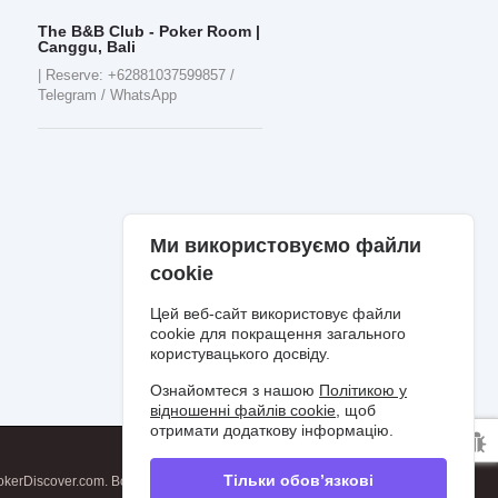
The B&B Club - Poker Room |
Canggu, Bali
| Reserve: +62881037599857 /
Telegram / WhatsApp
Ми використовуємо файли
cookie
Цей веб-сайт використовує файли
cookie для покращення загального
користувацького досвіду.
Ознайомтеся з нашою
Політикою у
відношенні файлів cookie
, щоб
отримати додаткову інформацію.
Тільки обов’язкові
kerDiscover.com. Всі права захищені.