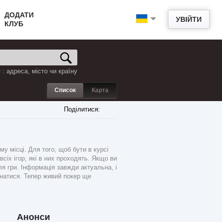
ДОДАТИ
УВІЙТИ
КЛУБ
: адреса, місто чи країну
Список
Карта
Поділитися:
 місці. Для того, щоб бути в курсі
сіх ігор, які в них проходять. Якщо ви
ля гри. Інформація завжди актуальна, і
знатися. Тепер живий покер ще
Анонси