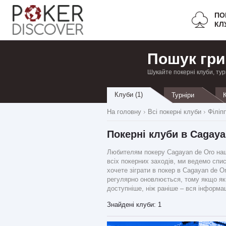
ПО
КЛ
Пошук гри
Шукайте покерні клуби, тур
Клуби (1)
Турніри
На головну
Всі покерні клуби
Філіп
Покерні клуби в Cagaya
Любителям покеру Cagayan de Oro наш 
всіх покерних заходів, ми ведемо спис
хочете зіграти в покер в Cagayan de O
регулярно оновлюється, тому якщо яки
доступніше, ніж раніше – вся інформац
Знайдені клуби: 1