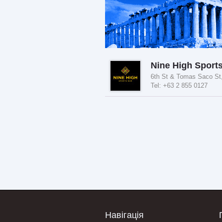
Nine High Sport
6th St & Tomas Saco St,
Tel: +63 2 855 0127
Навігація