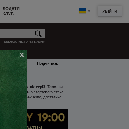
ДОДАТИ
УВІЙТИ
КЛУБ
: адреса, місто чи країну
x
Поділитися:
, і анонси майбутніх серій. Також ви
ас початку, розмір стартового стека,
у в Монако, Монте-Карло, достатньо