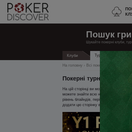
ПО
КЛ
Пошук гри
Шукайте покерні клуби, тур
Турніри
Клуби
Кеш
На головну
Всі покерні клуби
Мона
Покерні турніри в Мон
На цій сторінці ви можете знайти всі 
можете знайти всю необхідну інформаці
рівень блайндів, період пізньої реєст
додати цю сторінку в закладки.