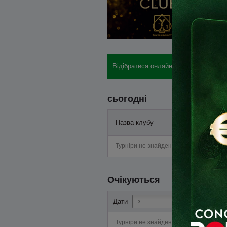
Відібратися онлайн: бай-іни, готелі, 
сьогодні
Назва клубу
Старт
Турніри не знайдені
Очікуються
-
Дати
Турніри не знайдені