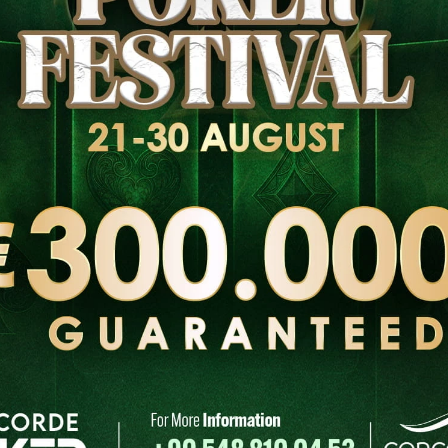
логістика
Пізня
Подія
реєстрація
-
Бай-ін