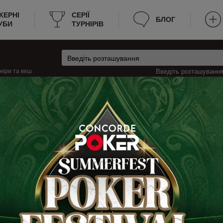
КЕРНІ
CЕРІЇ
БЛОГ
УБИ
ТУРНІРІВ
ніри та кеш
Введіть розташування 
Кеш
Венеція
буде корисний тим, що вся необхідна інформація зібрана в одному місці. 
х діючих покерних клубів та румів Венеції, а також перелік всіх ігор, як
ам допоможе без зайвих витрат часу знайти місце для гри. Інформація зав
и скасують, або клуб закриється, ви про це зможете зразу дізнатися. Те
айті, і надана в зручному вигляді.