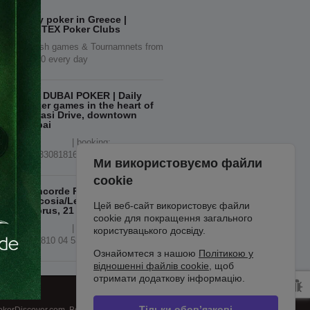
Play poker in Greece |
ΟΦΙΤΕΧ Poker Clubs
| Cash games & Tournamnets from
16.00 every day
777 DUBAI POKER | Daily
Poker games in the heart of
Marasi Drive, downtown
Dubai
| booking:
+443308181605 / VPN, WhatsApp
Ми використовуємо файли
cookie
Concorde Poker Summerfest
| Nicosia/Lefkosa, Northern
Цей веб-сайт використовує файли
Cyprus, 21 - 30 AUG 2026
cookie для покращення загального
| €300.000 GTD | +90
користувацького досвіду.
548 810 04 53
Ознайомтеся з нашою
Політикою у
відношенні файлів cookie
, щоб
отримати додаткову інформацію.
Тільки обов’язкові