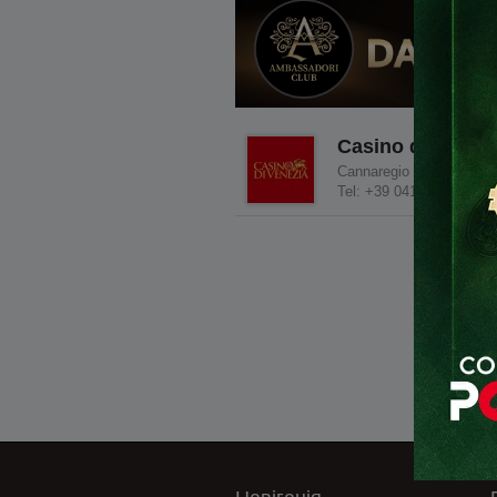
Casino di Venez
Cannaregio 2040,30121 V
Tel: +39 041 529 7230