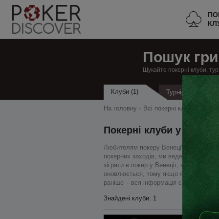
ПО
КЛ
Пошук гри
Шукайте покерні клуби, тур
Клуби (1)
Турніри
На головну
Всі покерні клуби
Італія
Покерні клуби у Венеції
Любителям покеру Венеції наш ресурс 
покерних заходів, ми ведемо список всі
зіграти в покер у Венеції, наш сайт в
оновлюється, тому якщо якийсь вид гр
раніше – вся інформація є на нашому с
Знайдені клуби: 1