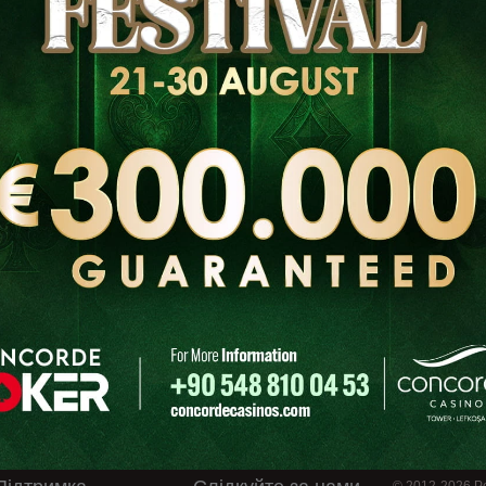
ia | VENRAMIN
1 відгук
enezia, Italy