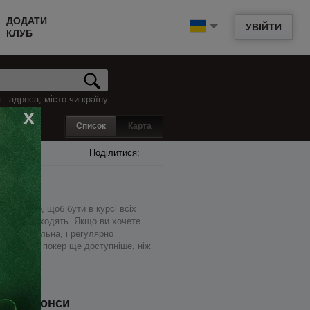
ДОДАТИ
УВІЙТИ
КЛУБ
: адреса, місто чи країну
x
Список
Карта
Поділитися:
Для того, щоб бути в курсі всіх
і в них проходять. Якщо ви хочете
жди актуальна, і регулярно
пер живий покер ще доступніше, ніж
Анонси