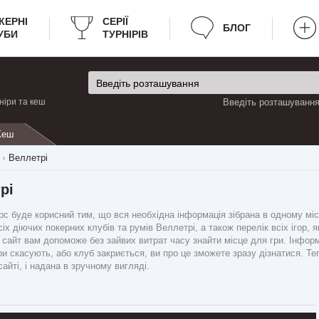
КЕРНІ
CЕРІЇ
БЛОГ
УБИ
ТУРНІРІВ
ніри та кеш
Введіть розташування 
Кеш
Веллетрі
рі
 буде корисний тим, що вся необхідна інформація зібрана в одному місці
іх діючих покерних клубів та румів Веллетрі, а також перелік всіх ігор, 
ш сайт вам допоможе без зайвих витрат часу знайти місце для гри. Інфор
и скасують, або клуб закриється, ви про це зможете зразу дізнатися. Те
айті, і надана в зручному вигляді.