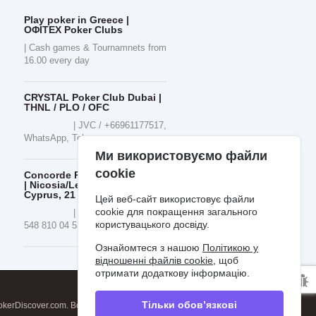
Play poker in Greece |
ΟΦΙΤΕΧ Poker Clubs
| Cash games & Tournamnets from
16.00 every day
CRYSTAL Poker Club Dubai |
THNL / PLO / OFC
| JVC / +66961177517,
WhatsApp, Telegram
Ми використовуємо файли
cookie
Concorde Poker Summerfest
| Nicosia/Lefkosa, Northern
Cyprus, 21 - 30 AUG 2026
Цей веб-сайт використовує файли
cookie для покращення загального
| €300.000 GTD | +90
користувацького досвіду.
548 810 04 53
Ознайомтеся з нашою
Політикою у
відношенні файлів cookie
, щоб
отримати додаткову інформацію.
Тільки обов’язкові
kerDiscover.com. Всі права захищені.