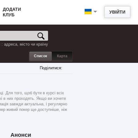
ДОДАТИ
УВІЙТИ
КЛУБ
: адреса, місто чи країну
Список
Карта
Поділитися:
. Для того, щоб бути в курсі всіх
які в них проходять. Якщо ви хочете
мація завжди актуальна, і регулярно
пер живий покер ще доступніше, ніж
Анонси