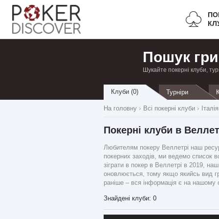
ПО
КЛ
Пошук гри
Шукайте покерні клуби, тур
Клуби (0)
Турніри
На головну
Всі покерні клуби
Італія
Покерні клуби в Веллет
Любителям покеру Веллетрі наш ресурс
покерних заходів, ми ведемо список вс
зіграти в покер в Веллетрі в 2019, на
оновлюється, тому якщо якийсь вид гр
раніше – вся інформація є на нашому с
Знайдені клуби: 0