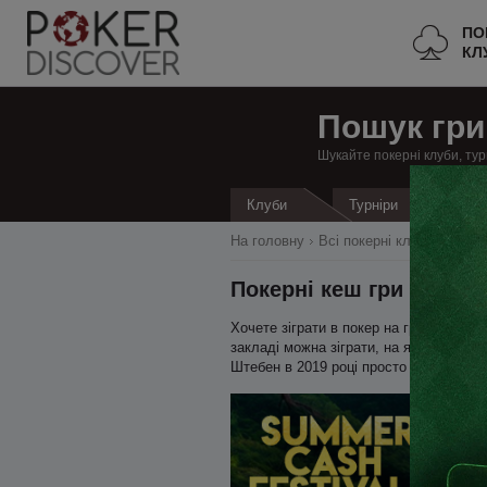
ПО
КЛ
Пошук гри
Шукайте покерні клуби, тур
Кеш
Клуби
Турніри
На головну
Всі покерні клуби
Німеч
Покерні кеш гри в Бад
Хочете зіграти в покер на гроші в Ба
закладі можна зіграти, на яких лімітах
Штебен в 2019 році просто – регулярн