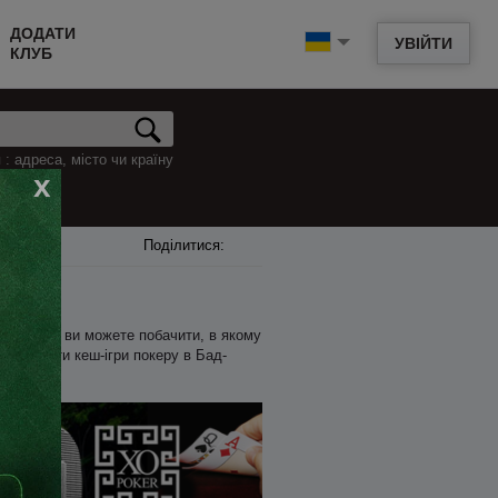
ДОДАТИ
УВІЙТИ
КЛУБ
: адреса, місто чи країну
x
Поділитися:
ри. Нижче ви можете побачити, в якому
пер знайти кеш-ігри покеру в Бад-