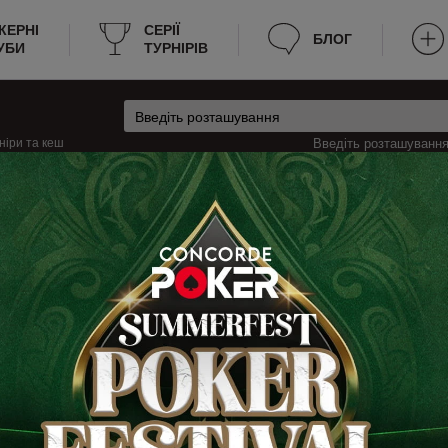
КЕРНІ
CЕРІЇ
БЛОГ
УБИ
ТУРНІРІВ
ніри та кеш
Введіть розташування 
чина
Кеш-ігри в Бад-Штебен, Німеччина
-Штебен
д-Штебен? Ми надаємо всю необхідну інформацію для зручності пошуку г
 зараз йде гра, яка мінімальна та максимальна вартість входу на стіл. Те
е оновлення даних дозволяє гравцям швидко знаходити місце для гри.