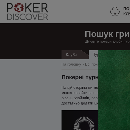
ПО
КЛ
Пошук гри
Шукайте покерні клуби, тур
Турніри
Клуби
Кеш
На головну
Всі покерні клуби
Німеч
Покерні турніри в Бад-
На цій сторінці ви можете знайти всі 
можете знайти всю необхідну інформаці
рівень блайндів, період пізньої реєст
достатньо додати цю сторінку в закла