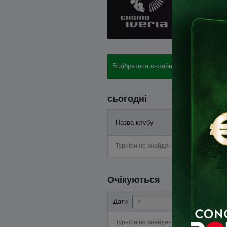
Відібратися онлайн: бай-іни, готелі, 
сьогодні
Назва клубу
Старт
Турніри не знайдені
Очікуються
-
Дати
Турніри не знайдені