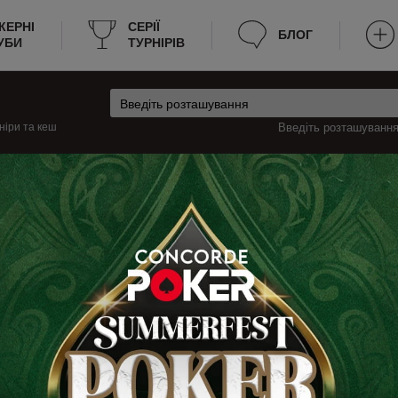
КЕРНІ
CЕРІЇ
БЛОГ
УБИ
ТУРНІРІВ
ніри та кеш
Введіть розташування 
чина
Бад-Райхенгалль Турніри
Райхенгалль
турніри з покеру в Бад-Райхенгалль, які будуть проходити цього тижня, і 
ю про турніри, наприклад: розклад, місце проведення, вартість входу, ч
рації. Тепер не потрібно витрачати багато часу на пошук турнірного покер
дки.