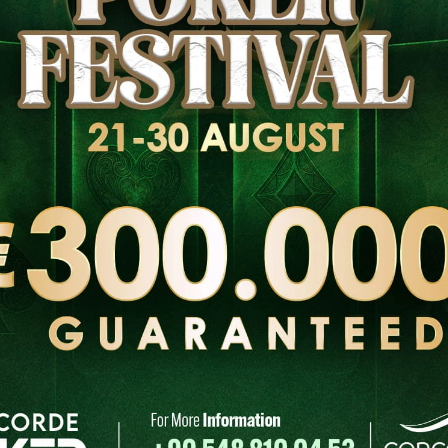
логістика
Пізня
Подія
реєстрація
-
Бай-ін