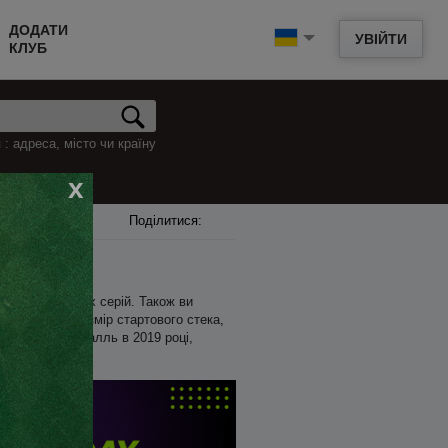
ДОДАТИ
УВІЙТИ
КЛУБ
: адреса, місто чи країну
x
Поділитися:
анонси майбутніх серій. Також ви
ас початку, розмір стартового стека,
у в Бад-Райхенгалль в 2019 році,