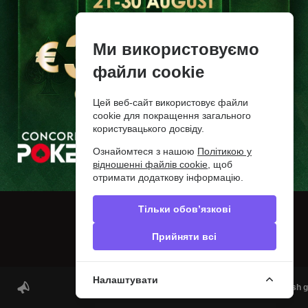
© 2012-2026 PokerDiscover.com. Всі права захищені.
PokerDiscover.com не є організатором ігор. Сайт призначений виключно для
Ми використовуємо
інформаційних цілей. 18+
файли cookie
Цей веб-сайт використовує файли
cookie для покращення загального
користувацького досвіду.
Ознайомтеся з нашою
Політикою у
відношенні файлів cookie
, щоб
отримати додаткову інформацію.
Тільки обов’язкові
Прийняти всі
Налаштувати
Play poker in Greece | ΟΦΙΤΕΧ Poker Clubs | Cash ga