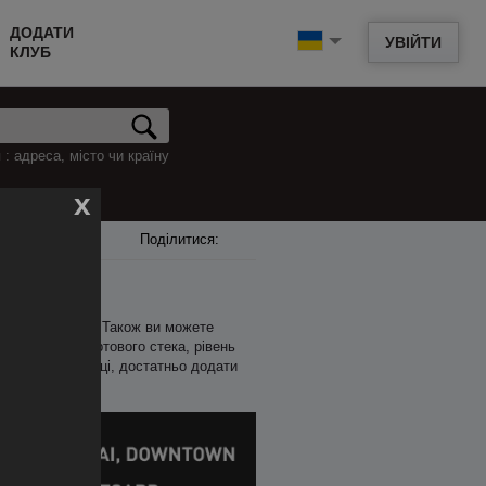
ДОДАТИ
УВІЙТИ
КЛУБ
: адреса, місто чи країну
x
Поділитися:
майбутніх серій. Також ви можете
ку, розмір стартового стека, рівень
Трепор в 2019 році, достатньо додати