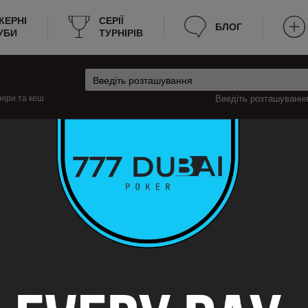
КЕРНІ
CЕРІЇ
БЛОГ
УБИ
ТУРНІРІВ
ніри та кеш
Введіть розташування 
ія
Ле-Трепор Турніри
репор
урніри з покеру в Ле-Трепор, які будуть проходити цього тижня, і анонси 
урніри, наприклад: розклад, місце проведення, вартість входу, час почат
Тепер не потрібно витрачати багато часу на пошук турнірного покеру в Ле-