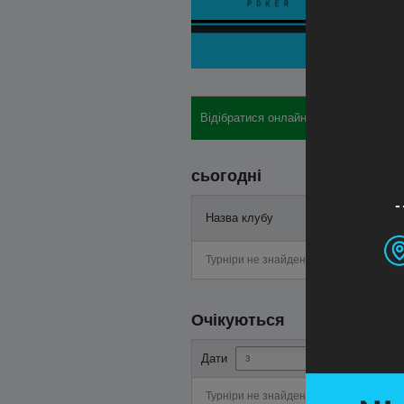
Відібратися онлайн: бай-іни, готелі, 
сьогодні
Назва клубу
Старт
Турніри не знайдені
Очікуються
-
Дати
Турніри не знайдені