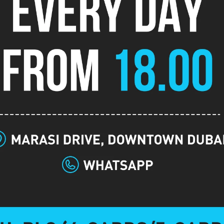
логістика
Пізня
Подія
реєстрація
-
Бай-ін