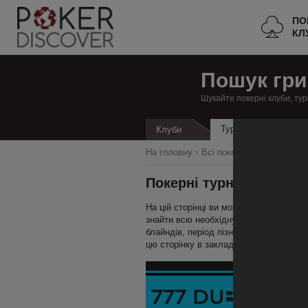
ПО
КЛ
Пошук гри
Шукайте покерні клуби, тур
Турніри
Клуби
Кеш
На головну
Всі покерні клуби
Франц
Покерні турніри в Ле-Т
На цій сторінці ви можете знайти всі т
знайти всю необхідну інформацію про т
блайндів, період пізньої реєстрації. 
цю сторінку в закладки.