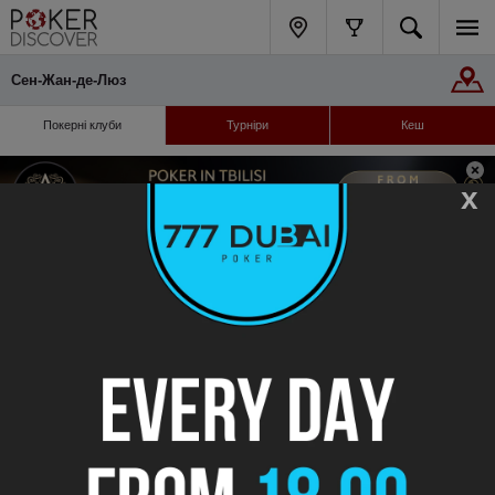
Сен-Жан-де-Люз
Покерні клуби
Турніри
Кеш
x
Casino JOA Saint-Jean-de-Luz
Place Maurice Ravel, 64500 Saint-Jean-de-Luz, France Тел.: +33559515858
1 відгук
Casino d'Hendaye
121 boulevard de la mer, 64700 HENDAYE Тел.: +0559480248
Навігація
Підтримка
Каталог клубів
FAQ
Блог
Контакти
Сообщить об ошибке