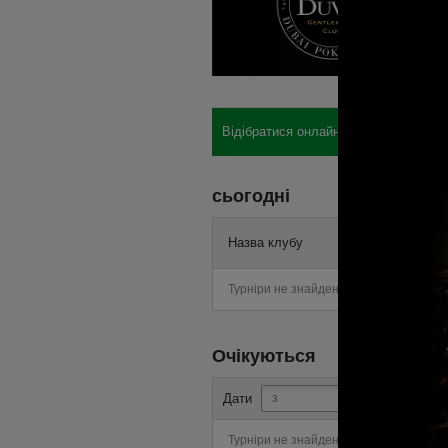
Відібратися онлайн: бай-іни, готелі, 
сьогодні
Назва клубу
Старт
Турніри не знайдені
Очікуються
-
Дати
Турніри не знайдені