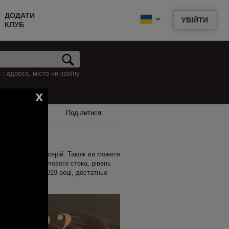
ДОДАТИ
УВІЙТИ
КЛУБ
: адреса, місто чи країну
x
Поділитися:
нонси майбутніх серій. Також ви можете
ку, розмір стартового стека, рівень
авас-ле-Фло в 2019 році, достатньо