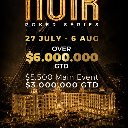
логістика
Пізня
Подія
реєстрація
-
Бай-ін