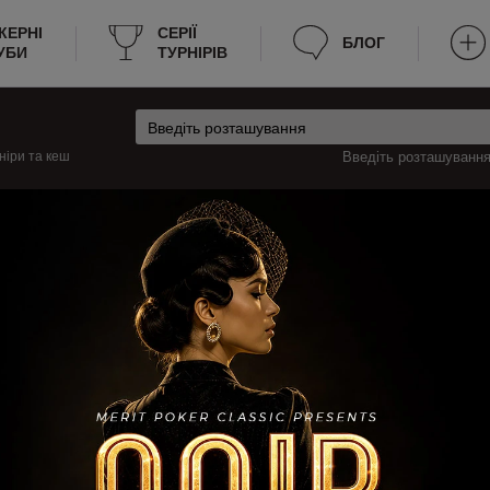
КЕРНІ
CЕРІЇ
БЛОГ
УБИ
ТУРНІРІВ
ніри та кеш
Введіть розташування 
ія
Палавас-ле-Фло Турніри
авас-ле-Фло
турніри з покеру в Палавас-ле-Фло, які будуть проходити цього тижня, і а
урніри, наприклад: розклад, місце проведення, вартість входу, час почат
Тепер не потрібно витрачати багато часу на пошук турнірного покеру в Пал