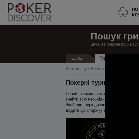
ПО
КЛ
Пошук гри
Шукайте покерні клуби, тур
Турніри
Клуби
Кеш
На головну
Всі покерні клуби
Франц
Покерні турніри в Пал
На цій сторінці ви можете знайти всі 
знайти всю необхідну інформацію про т
блайндів, період пізньої реєстрації. 
додати цю сторінку в закладки.