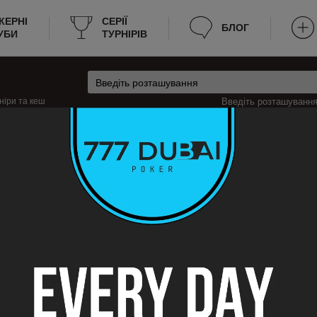
КЕРНІ
CЕРІЇ
БЛОГ
УБИ
ТУРНІРІВ
ніри та кеш
Введіть розташування 
ія
Кеш-ігри в Ліон, Франція
он? Ми надаємо всю необхідну інформацію для зручності пошуку гри. Нижч
де гра, яка мінімальна та максимальна вартість входу на стіл. Тепер знай
дозволяє гравцям швидко знаходити місце для гри.