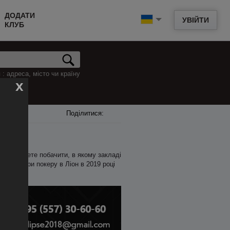
ДОДАТИ
УВІЙТИ
КЛУБ
: адреса, місто чи країну
x
Поділитися:
е ви можете побачити, в якому закладі
ти кеш-ігри покеру в Ліон в 2019 році