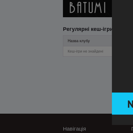
Регулярні кеш-ігри
Назва клубу
Кеш-ігри не знайдені
Навігація