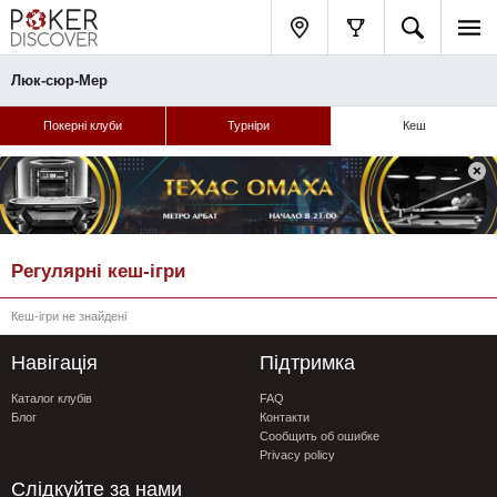
Люк-сюр-Мер
Покерні клуби
Турніри
Кеш
Регулярні кеш-ігри
Кеш-ігри не знайдені
Навігація
Підтримка
Каталог клубів
FAQ
Блог
Контакти
Сообщить об ошибке
Privacy policy
Слідкуйте за нами