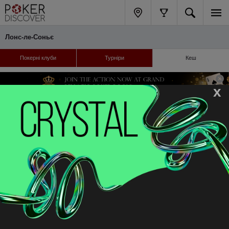
Лонс-ле-Соньє
Покерні клуби
Турніри
Кеш
x
Регулярні кеш-ігри
Кеш-ігри не знайдені
Навігація
Підтримка
Каталог клубів
FAQ
Блог
Контакти
Сообщить об ошибке
Privacy policy
Слідкуйте за нами