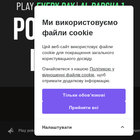
Ми використовуємо
© 2012-2026 PokerDiscover.com. Всі права захищені.
PokerDiscover.com не є організатором ігор. Сайт призначений виключно для
інформаційних цілей. 18+
файли cookie
Цей веб-сайт використовує файли
cookie для покращення загального
користувацького досвіду.
Ознайомтеся з нашою
Політикою у
відношенні файлів cookie
, щоб
отримати додаткову інформацію.
Тільки обов’язкові
Прийняти всі
Налаштувати
Play poker in Greece | ΟΦΙΤΕΧ Poker Clubs | Cash games & Tournam