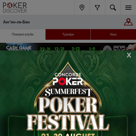
Анг'ян-ле-Бен
Покерні клуби
Турніри
Кеш
x
Casino Barrière d'Enghien-les-Bains
3 Avenue de Ceinture, 95880 Enghien-les-Bains, France Тел.: +33139341317
Навігація
Підтримка
Каталог клубів
FAQ
Блог
Контакти
Сообщить об ошибке
Privacy policy
Слідкуйте за нами