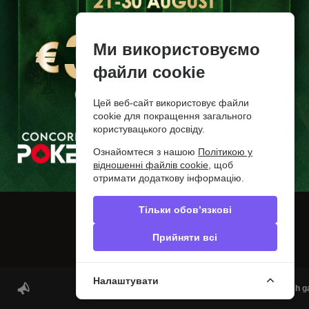
© 2012-2026 PokerDiscover.com. Всі права захищені.
PokerDiscover.com не є організатором ігор. Сайт призначений виключно для
інформаційних цілей. 18+
Ми використовуємо
файли cookie
Цей веб-сайт використовує файли
cookie для покращення загального
користувацького досвіду.
Ознайомтеся з нашою
Політикою у
відношенні файлів cookie
, щоб
отримати додаткову інформацію.
Тільки обов’язкові
Прийняти всі
Налаштувати
Play poker in Greece | ΟΦΙΤΕΧ Poker Clubs | Cash ga