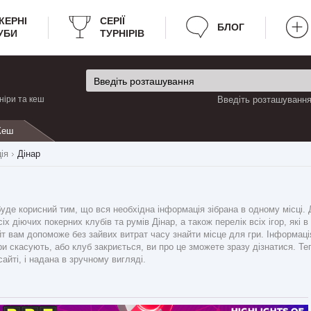
КЕРНІ
CЕРІЇ
БЛОГ
УБИ
ТУРНІРІВ
ніри та кеш
Введіть розташування 
Кеш
ія
Дінар
де корисний тим, що вся необхідна інформація зібрана в одному місці. Д
іх діючих покерних клубів та румів Дінар, а також перелік всіх ігор, які 
айт вам допоможе без зайвих витрат часу знайти місце для гри. Інформаці
и скасують, або клуб закриється, ви про це зможете зразу дізнатися. Те
айті, і надана в зручному вигляді.