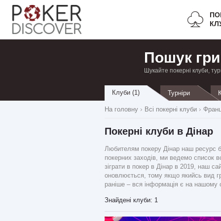
ПО
КЛ
Пошук гри
Шукайте покерні клуби, тур
Клуби (1)
Турніри
На головну
Всі покерні клуби
Франц
Покерні клуби в Дінар
Любителям покеру Дінар наш ресурс бу
покерних заходів, ми ведемо список вс
зіграти в покер в Дінар в 2019, наш с
оновлюється, тому якщо якийсь вид гр
раніше – вся інформація є на нашому с
Знайдені клуби: 1