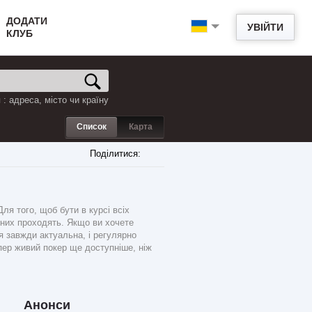
ДОДАТИ
УВІЙТИ
КЛУБ
: адреса, місто чи країну
Список
Карта
Поділитися:
ля того, щоб бути в курсі всіх
в них проходять. Якщо ви хочете
я завжди актуальна, і регулярно
пер живий покер ще доступніше, ніж
Анонси