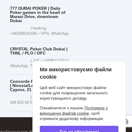
777 DUBAI POKER | Daily
Poker games in the heart of
Marasi Drive, downtown
Dubai
| booking:
+443308181605 / VPN, WhatsApp
CRYSTAL Poker Club Dubai |
THNL / PLO / OFC
| JVC / +66961177517,
WhatsApp, Telegram
Ми використовуємо файли
cookie
Concorde Poker Summerfest
| Nicosia/Lefkosa, Northern
Цей веб-сайт використовує файли
Cyprus, 21 - 30 AUG 2026
cookie для покращення загального
| €300.000 GTD | +90
користувацького досвіду.
548 810 04 53
Ознайомтеся з нашою
Політикою у
відношенні файлів cookie
, щоб
отримати додаткову інформацію.
Тільки обов’язкові