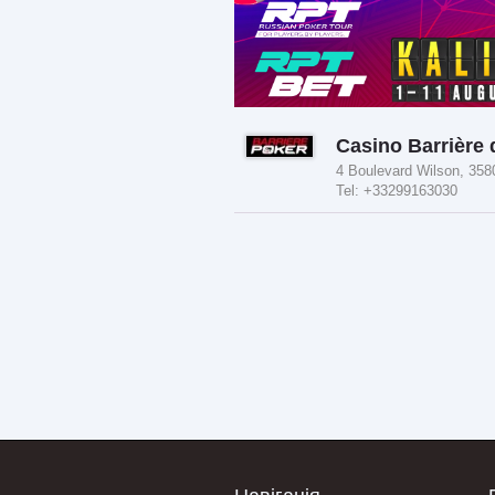
Casino Barrière 
4 Boulevard Wilson, 358
Tel: +33299163030