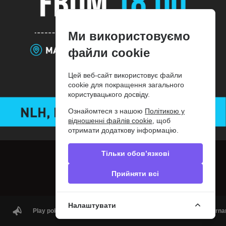
Ми використовуємо
файли cookie
Цей веб-сайт використовує файли
cookie для покращення загального
користувацького досвіду.
Ознайомтеся з нашою
Політикою у
відношенні файлів cookie
, щоб
отримати додаткову інформацію.
Тільки обов’язкові
Прийняти всі
Налаштувати
Play poker in Greece | ΟΦΙΤΕΧ Poker Clubs | Cash games & Tourna