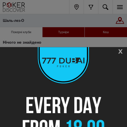
Шаль-лез-О
Покерні клуби
Турніри
Кеш
Нічого не знайдено
x
Навігація
Підтримка
Каталог клубів
FAQ
Блог
Контакти
Сообщить об ошибке
Privacy policy
Слідкуйте за нами
© 2012-2026 PokerDiscover.com. Всі права захищені.
PokerDiscover.com не є організатором ігор. Сайт призначений виключно для
інформаційних цілей. 18+