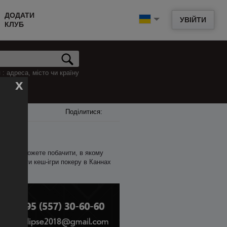
ДОДАТИ
УВІЙТИ
КЛУБ
: адреса, місто чи країну
x
Поділитися:
ижче ви можете побачити, в якому
епер знайти кеш-ігри покеру в Каннах