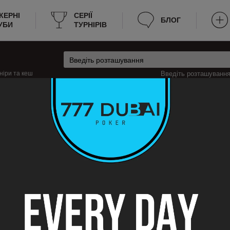
КЕРНІ
CЕРІЇ
БЛОГ
УБИ
ТУРНІРІВ
ніри та кеш
Введіть розташування 
ія
Кеш-ігри в Канни, Франція
ах
ннах? Ми надаємо всю необхідну інформацію для зручності пошуку гри. Н
х зараз йде гра, яка мінімальна та максимальна вартість входу на стіл. Т
дозволяє гравцям швидко знаходити місце для гри.