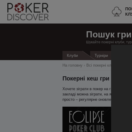
ПО
КЛ
Пошук гри
Шукайте покерні клуби, тур
Кеш
Клуби
Турніри
На головну
Всі покерні клуби
Франц
Покерні кеш гри в Канн
Хочете зіграти в покер на гроші в Ка
закладі можна зіграти, на яких ліміта
просто – регулярне оновлення даних 