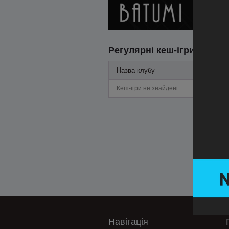
Регулярні кеш-ігри
Назва клубу
Кеш-ігри не знайдені
Навігація