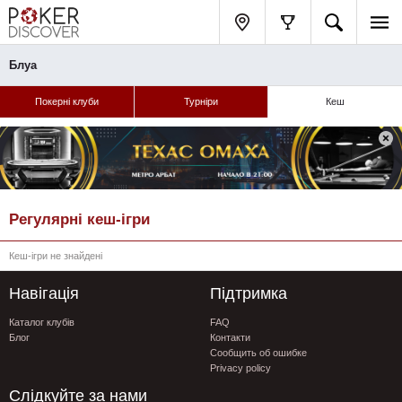
Блуа
Покерні клуби
Турніри
Кеш
Регулярні кеш-ігри
Кеш-ігри не знайдені
Навігація
Підтримка
Каталог клубів
FAQ
Блог
Контакти
Сообщить об ошибке
Privacy policy
Слідкуйте за нами