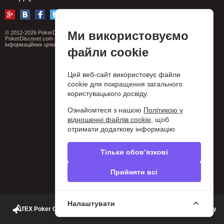
Ми використовуємо
© 2012-2026 PokerDiscover.com. Всі права захищені.
PokerDiscover.com не є організатором ігор. Сайт призначений виключно для
інформаційних цілей. 18+
файли cookie
Цей веб-сайт використовує файли
cookie для покращення загального
користувацького досвіду.
Ознайомтеся з нашою
Політикою у
відношенні файлів cookie
, щоб
отримати додаткову інформацію.
Тільки обов’язкові
Прийняти всі
Налаштувати
ce | ΟΦΙΤΕΧ Poker Clubs | Cash games & Tournamnets from 16.00 every day