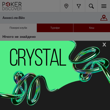
Аннесі-ле-Вйо
Покерні клуби
Турніри
Кеш
Нічого не знайдено
x
Навігація
Підтримка
Каталог клубів
FAQ
Блог
Контакти
Сообщить об ошибке
Privacy policy
Слідкуйте за нами
© 2012-2026 PokerDiscover.com. Всі права захищені.
PokerDiscover.com не є організатором ігор. Сайт призначений виключно для
інформаційних цілей. 18+