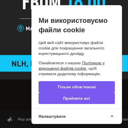
© 2012-2026 PokerDiscover.com. Всі права захищені.
PokerDiscover.com не є організатором ігор. Сайт призначений виключно для
інформаційних цілей. 18+
Ми використовуємо
файли cookie
Цей веб-сайт використовує файли
cookie для покращення загального
користувацького досвіду.
Ознайомтеся з нашою
Політикою у
відношенні файлів cookie
, щоб
отримати додаткову інформацію.
Тільки обов’язкові
Прийняти всі
Налаштувати
Play poker in Greece | ΟΦΙΤΕΧ Poker Clubs | Cash games & Tournam