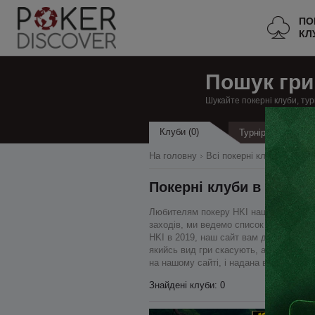
ПО
КЛ
Пошук гри
Шукайте покерні клуби, тур
Клуби (0)
Турніри
На головну
Всі покерні клуби
Фінля
Покерні клуби в HKI
Любителям покеру HKI наш ресурс буде
заходів, ми ведемо список всіх діючих 
HKI в 2019, наш сайт вам допоможе бе
якийсь вид гри скасують, або клуб зак
на нашому сайті, і надана в зручному 
Знайдені клуби: 0