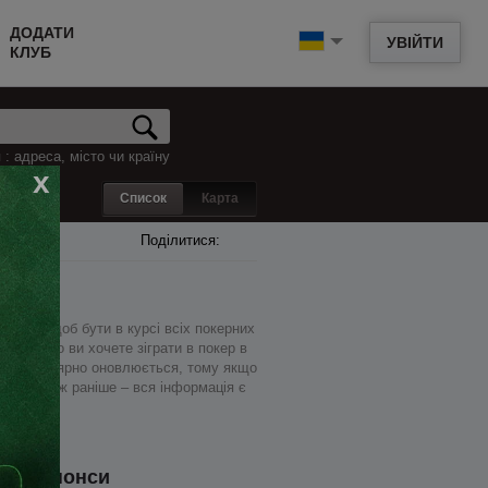
ДОДАТИ
УВІЙТИ
КЛУБ
: адреса, місто чи країну
x
Список
Карта
Поділитися:
 того, щоб бути в курсі всіх покерних
ять. Якщо ви хочете зіграти в покер в
а, і регулярно оновлюється, тому якщо
пніше, ніж раніше – вся інформація є
Анонси