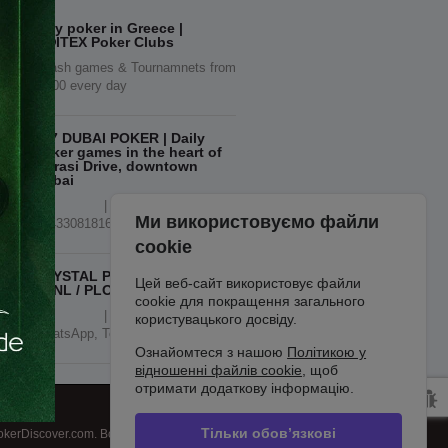
Play poker in Greece |
ΟΦΙΤΕΧ Poker Clubs
| Cash games & Tournamnets from
16.00 every day
777 DUBAI POKER | Daily
Poker games in the heart of
Marasi Drive, downtown
Dubai
| booking:
Ми використовуємо файли
+443308181605 / VPN, WhatsApp
cookie
CRYSTAL Poker Club Dubai |
Цей веб-сайт використовує файли
THNL / PLO / OFC
cookie для покращення загального
| JVC / +66961177517,
користувацького досвіду.
WhatsApp, Telegram
Ознайомтеся з нашою
Політикою у
відношенні файлів cookie
, щоб
отримати додаткову інформацію.
Тільки обов’язкові
kerDiscover.com. Всі права захищені.