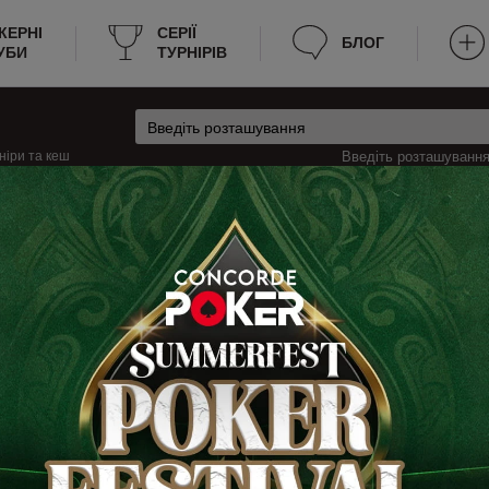
КЕРНІ
CЕРІЇ
БЛОГ
УБИ
ТУРНІРІВ
ніри та кеш
Введіть розташування 
Кеш
ндія
HKI
 корисний тим, що вся необхідна інформація зібрана в одному місці. Для
покерних клубів та румів HKI, а також перелік всіх ігор, які в них проход
з зайвих витрат часу знайти місце для гри. Інформація завжди актуальн
риється, ви про це зможете зразу дізнатися. Тепер живий покер ще досту
вигляді.