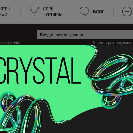
КЕРНІ
CЕРІЇ
БЛОГ
УБИ
ТУРНІРІВ
ніри та кеш
Введіть розташування 
ндія
Кеш-ігри в Гельсінкі, Фінляндія
інкі
льсінкі? Ми надаємо всю необхідну інформацію для зручності пошуку гри.
 зараз йде гра, яка мінімальна та максимальна вартість входу на стіл. Те
дозволяє гравцям швидко знаходити місце для гри.