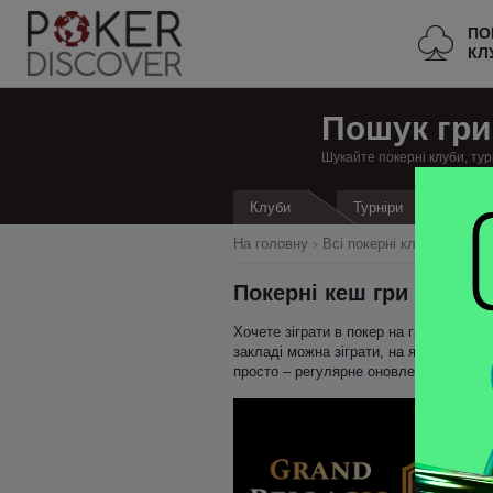
ПО
КЛ
Пошук гри
Шукайте покерні клуби, тур
Кеш
Клуби
Турніри
На головну
Всі покерні клуби
Фінля
Покерні кеш гри в Гельс
Хочете зіграти в покер на гроші в Ге
закладі можна зіграти, на яких лімітах
просто – регулярне оновлення даних 