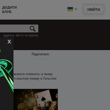
ДОДАТИ
УВІЙТИ
КЛУБ
: адреса, місто чи країну
x
Поділитися:
 Нижче ви можете побачити, в якому
пер знайти кеш-ігри покеру в Гельсінкі