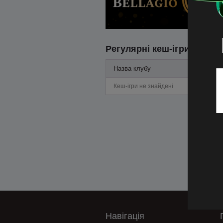
Регулярні кеш-ігри
Назва клубу
Кеш-ігри не знайдені
Навігація