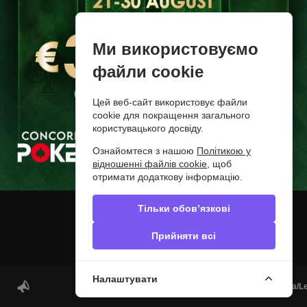
Ми використовуємо
© 2012-2026 PokerDiscover.com. Всі права захищені.
PokerDiscover.com не є організатором ігор. Сайт призначений виключно для
інформаційних цілей. 18+
файли cookie
Цей веб-сайт використовує файли
cookie для покращення загального
користувацького досвіду.
Ознайомтеся з нашою
Політикою у
відношенні файлів cookie
, щоб
отримати додаткову інформацію.
Тільки обов’язкові
Прийняти всі
Налаштувати
Concorde Poker Summerfest | Nicosia/Lefk