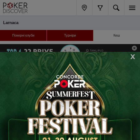
Larnaca
Покерні клуби
Турніри
Кеш
x
Регулярні кеш-ігри
Кеш-ігри не знайдені
Навігація
Підтримка
Каталог клубів
FAQ
Блог
Контакти
Сообщить об ошибке
Privacy policy
Слідкуйте за нами