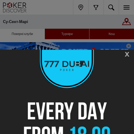
Су-Сент-Марі
Покерні клуби
Турніри
Кеш
x
O.L.G. Casino Sault-Ste-Marie
Bay Street, Sault Ste. Marie, ON P6A, Canada Тел.: +1 (705) 759-0100
Kewadin Casino Sault Ste. Marie
2186 Shunk Road, Sault Ste. Marie, MI 49783, USA Тел.: +1 (800) 539-2346
Навігація
Підтримка
Каталог клубів
FAQ
Блог
Контакти
Сообщить об ошибке
Privacy policy