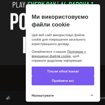
Privacy policy
Слідкуйте за нами
Ми використовуємо
файли cookie
© 2012-2026 PokerDiscover.com. Всі права захищені.
PokerDiscover.com не є організатором ігор. Сайт призначений виключно для
інформаційних цілей. 18+
Цей веб-сайт використовує файли
cookie для покращення загального
користувацького досвіду.
Ознайомтеся з нашою
Політикою у
відношенні файлів cookie
, щоб
отримати додаткову інформацію.
Тільки обов’язкові
Прийняти всі
Налаштувати
Play poker in Greece | ΟΦΙΤΕΧ Poker Clubs | Cas