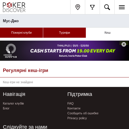
Мус-Джо
Покерні клуби
Турніри
Кеш
Регулярні кеш-ігри
Кеш-ігри не знайдені
Навігація
Підтримка
Каталог клубів
FAQ
Блог
Контакти
Сообщить об ошибке
Privacy policy
Слідкуйте за нами