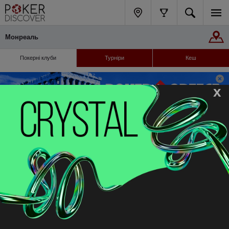
Монреаль
Покерні клуби
Турніри
Кеш
x
Casino Montreal
1, avenue du Casino, Montréal, Québec, Canada H3C 4W7 Тел.: +1 (514) 392-2761
El Jumelgi Poker Room
3350 Rue Ontario Est, Montréal, QC H1W 1P7, Canada Тел.: +1 (514) 220-6349
Навігація
Підтримка
Каталог клубів
FAQ
Блог
Контакти
Сообщить об ошибке
Privacy policy