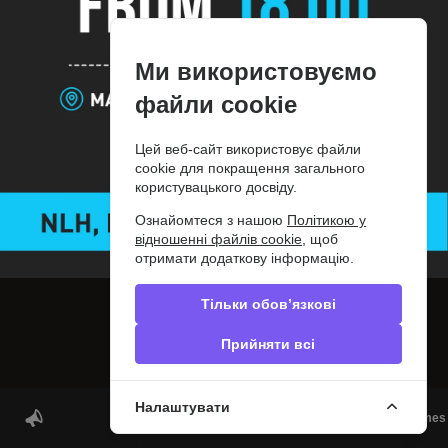
Слідкуйте за нами
Ми використовуємо
© 2012-2026 PokerDiscover.com. Всі права захищені.
файли cookie
PokerDiscover.com не є організатором ігор. Сайт призначений виключно для
інформаційних цілей. 18+
Цей веб-сайт використовує файли
cookie для покращення загального
користувацького досвіду.
Ознайомтеся з нашою
Політикою у
відношенні файлів cookie
, щоб
отримати додаткову інформацію.
Тільки обов’язкові
Прийняти всі
Налаштувати
Play poker in Greece | ΟΦΙΤΕΧ Poker Clubs | Cash games