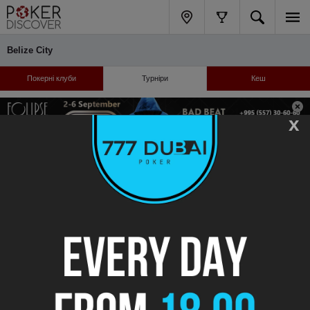
Belize City
Покерні клуби
Турніри
Кеш
x
Відібратися онлайн: бай-іни, готелі, логістика
сьогодні
Турніри не знайдені
Турніри не знайдені
Навігація
Підтримка
Каталог клубів
FAQ