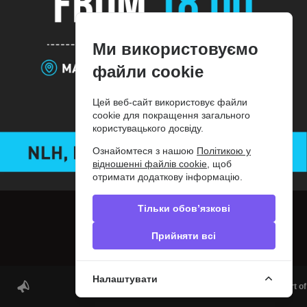
Блог
Контакти
Сообщить об ошибке
Privacy policy
Ми використовуємо
Слідкуйте за нами
файли cookie
© 2012-2026 PokerDiscover.com. Всі права захищені.
Цей веб-сайт використовує файли
PokerDiscover.com не є організатором ігор. Сайт призначений виключно для
cookie для покращення загального
інформаційних цілей. 18+
користувацького досвіду.
Ознайомтеся з нашою
Політикою у
відношенні файлів cookie
, щоб
отримати додаткову інформацію.
Тільки обов’язкові
Прийняти всі
Налаштувати
777 DUBAI POKER | Daily Poker games in the heart of