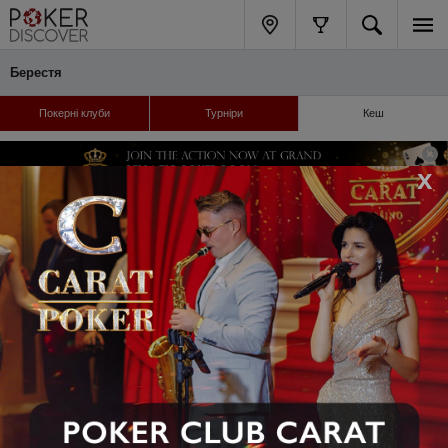
Берестя
Покерні клуби
Турніри
Кеш
x
Регулярні кеш-ігри
Покер клуб Олимп
0.5-1; 0.5-0.5 Tehas Holdem No Limit 0.5-1 Omaha/holdem
Навігація
Підтримка
Каталог клубів
FAQ
Блог
Контакти
Сообщить об ошибке
Privacy policy