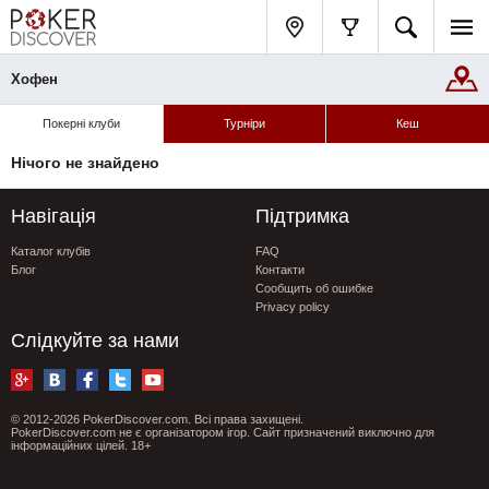
Хофен
Покерні клуби
Турніри
Кеш
Нічого не знайдено
Навігація
Підтримка
Каталог клубів
FAQ
Блог
Контакти
Сообщить об ошибке
Privacy policy
Слідкуйте за нами
© 2012-2026 PokerDiscover.com. Всі права захищені.
PokerDiscover.com не є організатором ігор. Сайт призначений виключно для
інформаційних цілей. 18+