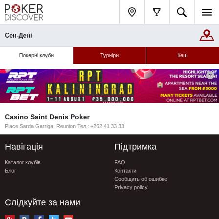
Сен-Дені
Покерні клуби
Турніри
Кеш
Casino Saint Denis Poker
Place Sarda Garriga, Reunion Тел.: +262 41 33 33
Навігація
Підтримка
Каталог клубів
FAQ
Блог
Контакти
Сообщить об ошибке
Privacy policy
Слідкуйте за нами